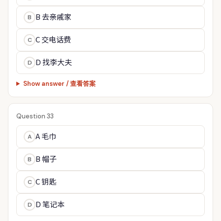
B 去亲戚家
B
C 交电话费
C
D 找李大夫
D
Show answer / 查看答案
Question 33
A 毛巾
A
B 帽子
B
C 钥匙
C
D 笔记本
D