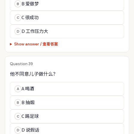
B 爱做梦
B
C 很成功
C
D 工作压力大
D
Show answer / 查看答案
Question 39
他不同意儿子做什么？
A 喝酒
A
B 抽烟
B
C 踢足球
C
D 说假话
D