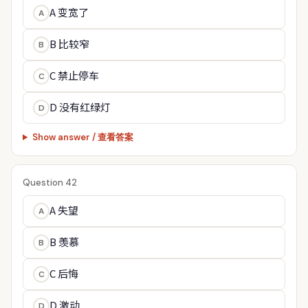
A 变宽了
A
B 比较窄
B
C 禁止停车
C
D 没有红绿灯
D
Show answer / 查看答案
Question 42
A 失望
A
B 羡慕
B
C 后悔
C
D 激动
D