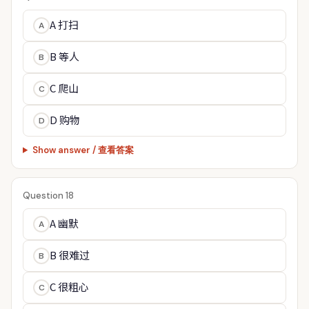
A 打扫
A
B 等人
B
C 爬山
C
D 购物
D
Show answer / 查看答案
Question 18
A 幽默
A
B 很难过
B
C 很粗心
C