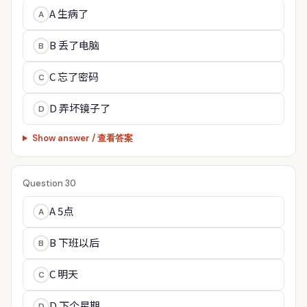
A 生病了
A
B 丢了电脑
B
C 忘了密码
C
D 弄坏镜子了
D
Show answer / 查看答案
Question 30
A 5点
A
B 下班以后
B
C 明天
C
D 下个星期
D