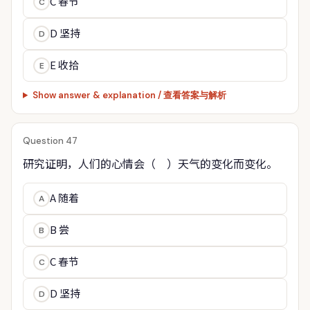
C 春节
C
D 坚持
D
E 收拾
E
Show answer & explanation / 查看答案与解析
Question 47
研究证明，人们的心情会（　）天气的变化而变化。
A 随着
A
B 尝
B
C 春节
C
D 坚持
D