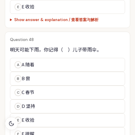
E 收拾
E
Show answer & explanation / 查看答案与解析
Question 48
明天可能下雨，你记得（　）儿子带雨伞。
A 随着
A
B 尝
B
C 春节
C
D 坚持
D
E 收拾
E
F 提醒
F