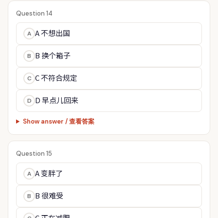
Question 14
A 不想出国
A
B 换个箱子
B
C 不符合规定
C
D 早点儿回来
D
Show answer / 查看答案
Question 15
A 变胖了
A
B 很难受
B
C 正在减肥