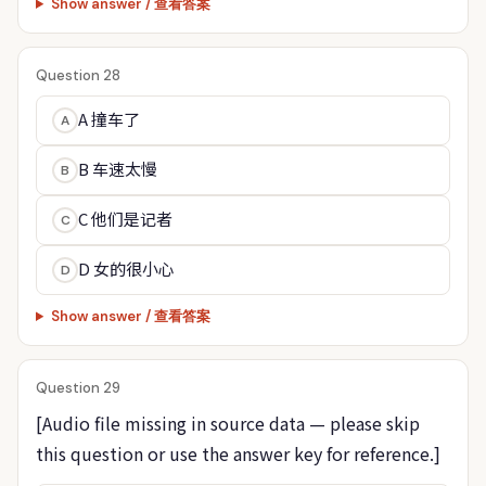
Show answer / 查看答案
Question 28
A 撞车了
A
B 车速太慢
B
C 他们是记者
C
D 女的很小心
D
Show answer / 查看答案
Question 29
[Audio file missing in source data — please skip 
this question or use the answer key for reference.]