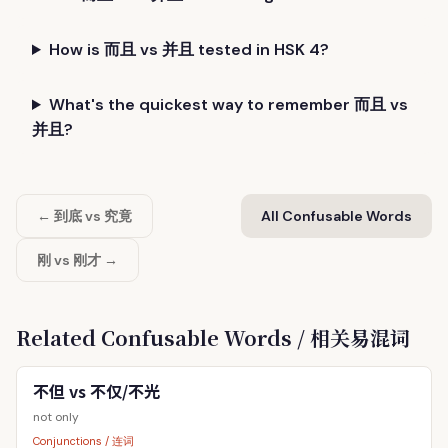
How is 而且 vs 并且 tested in HSK 4?
What's the quickest way to remember 而且 vs
并且?
← 到底 vs 究竟
All Confusable Words
刚 vs 刚才 →
Related Confusable Words / 相关易混词
不但 vs 不仅/不光
not only
Conjunctions / 连词