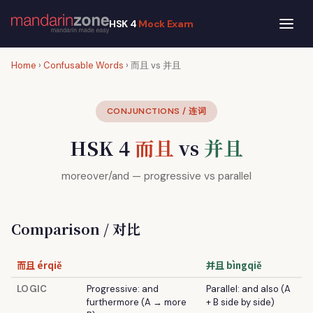
HSK 4
Mock Exam
Home
›
Confusable Words
› 而且 vs 并且
CONJUNCTIONS / 连词
HSK 4
而且
vs
并且
moreover/and — progressive vs parallel
Comparison / 对比
而且 érqiě
并且 bìngqiě
LOGIC
Progressive: and
Parallel: and also (A
furthermore (A → more
+ B side by side)