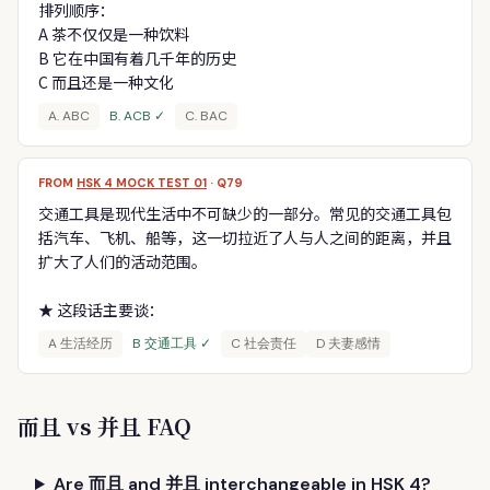
排列顺序：
A 茶不仅仅是一种饮料
B 它在中国有着几千年的历史
C 而且还是一种文化
A. ABC
B. ACB ✓
C. BAC
FROM
HSK 4 MOCK TEST 01
· Q79
交通工具是现代生活中不可缺少的一部分。常见的交通工具包
括汽车、飞机、船等，这一切拉近了人与人之间的距离，并且
扩大了人们的活动范围。
★ 这段话主要谈：
A 生活经历
B 交通工具 ✓
C 社会责任
D 夫妻感情
而且 vs 并且 FAQ
Are 而且 and 并且 interchangeable in HSK 4?