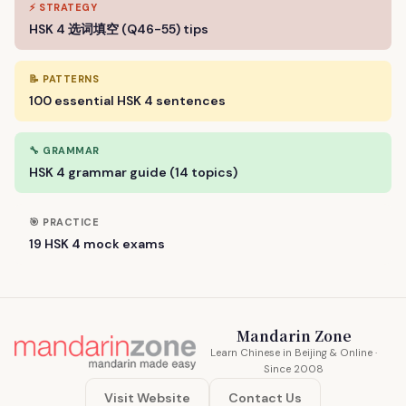
⚡ STRATEGY
HSK 4 选词填空 (Q46-55) tips
📝 PATTERNS
100 essential HSK 4 sentences
🔧 GRAMMAR
HSK 4 grammar guide (14 topics)
🎯 PRACTICE
19 HSK 4 mock exams
Mandarin Zone
Learn Chinese in Beijing & Online ·
Since 2008
Visit Website
Contact Us