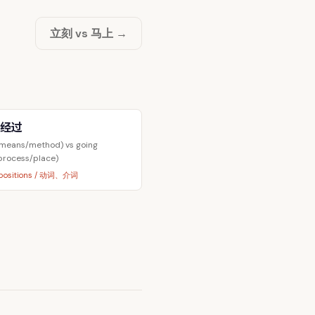
立刻 vs 马上 →
 经过
means/method) vs going
process/place)
repositions / 动词、介词