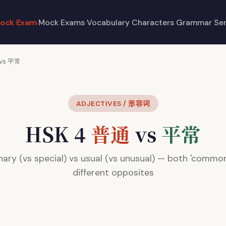
ock Exam
Mock Exams
Vocabulary
Characters
Grammar
Se
vs 平常
ADJECTIVES / 形容词
HSK 4
普通
vs
平常
nary (vs special) vs usual (vs unusual) — both 'common
different opposites