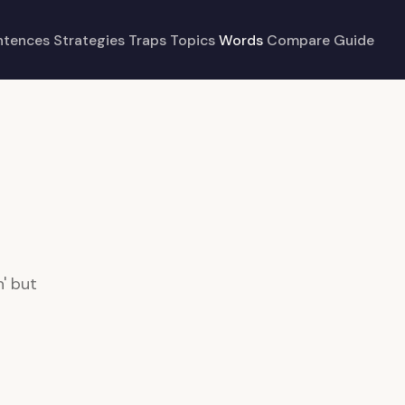
ntences
Strategies
Traps
Topics
Words
Compare
Guide
' but