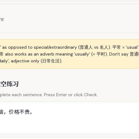
ng.
' as opposed to special/extraordinary (普通人 vs 名人). 平常 = 'usual'
 also works as an adverb meaning 'usually' (= 平时). Don't say
daily', adjective only (日常生活).
/ 填空练习
lete each sentence. Press Enter or click Check.
脑，价格不贵。