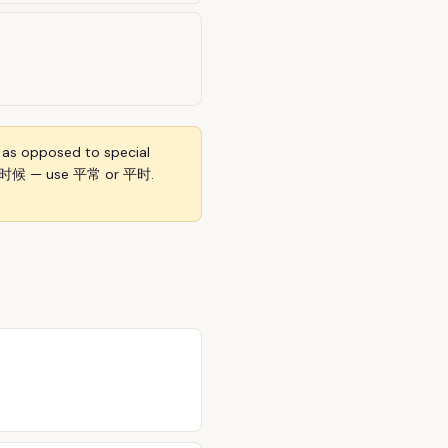
 as opposed to special
 普通时候 — use 平常 or 平时.