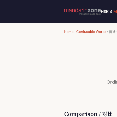
HSK 4
M
Home
›
Confusable Words
› 普通 
Ordi
Comparison / 对比