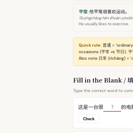
平常
: 他平常很喜欢运动。
Tā píngcháng hěn xǐhuān yùndò
He usually likes to exercise.
Quick rule:
普通 = 'ordinary
occasions (平常 vs 节日). 平常
Also note 日常 (rìcháng) = '
Fill in the Blank 
Type the correct word to comp
这是一台很
的电
Check