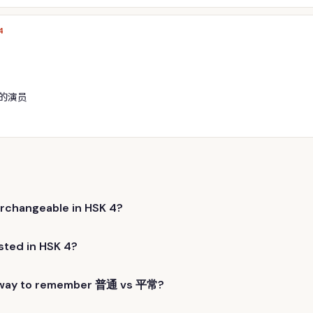
4
的演员
changeable in HSK 4?
ted in HSK 4?
t way to remember 普通 vs 平常?