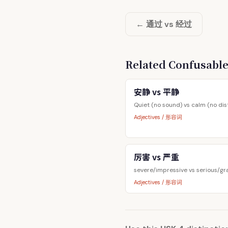
← 通过 vs 经过
Related Confusab
安静 vs 平静
Quiet (no sound) vs calm (no di
Adjectives / 形容词
厉害 vs 严重
severe/impressive vs serious/gr
Adjectives / 形容词