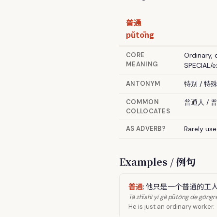
普通
pǔtōng
CORE
Ordinary,
MEANING
SPECIAL/e
ANTONYM
特别 / 特殊
COMMON
普通人 / 
COLLOCATES
AS ADVERB?
Rarely us
Examples / 例句
普通
: 他只是一个普通的工
Tā zhǐshì yí gè pǔtōng de gōngr
He is just an ordinary worker.