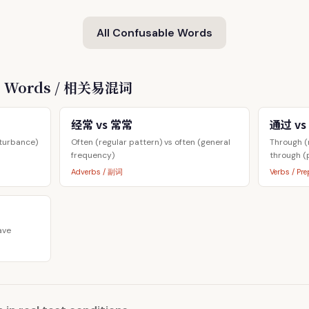
All Confusable Words
le Words / 相关易混词
经常 vs 常常
通过 vs
sturbance)
Often (regular pattern) vs often (general
Through (
frequency)
through (
Adverbs / 副词
Verbs / P
ave